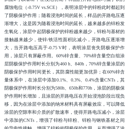
腐蚀电位（-0.75V vs.SCE），表明涂层中的锌粉此时都起到
了阴极保护作用；随着浸泡时间的延长，样品的开路电压逐
渐增大，这是因为随着浸泡时间的延长，越来越多的锌粉发
生氧化，涂层中起阴极保护的锌粉越来越少，锌粉与基材的
接触越来越少，使锌/铁活性面积比减小，开路电压逐渐增
大，当开路电压高于-0.75 V时，表明涂层丧失阴极保护作
用，涂层只有屏蔽作用。60%锌含量、70%锌含量空白组涂
层阴极保护作用时长分别为460 h、840h，70%锌含量涂层的
阴极保护作用时间更长，其防腐性能更加优异；在60%锌含
量体系中，在涂层中添加0.1%、0.3%、0.4%含量CNTs，其
阴极保护作用时长分别为580h、650h和770h，涂层的阴极保
护作用时长增加，且涂层的开路电压在开始浸泡阶段出现负
移，因为在涂层中添加的纳米材料具有屏蔽效应，可以降低
涂层的空隙率和介质的扩散速率，使得开路电压减小，涂层
中添加的CNTs，增强了锌粉与锌粉、锌粉与钢铁基材之间
的导电性接触，增强了锌粉的阴极保护作用，从而增强了涂