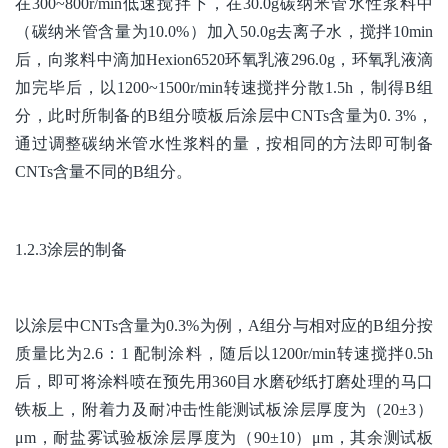
在300~800r/min低速搅拌下，在30.0g碳纳米管水性浆料中
（碳纳米管含量为10.0%）加入50.0g去离子水，搅拌10min
后，向浆料中滴加Hexion6520环氧乳液296.0g，环氧乳液滴
加完毕后，以1200~1500r/min转速搅拌分散1.5h，制得B组
分，此时所制备的B组分喷板后涂层中CNTs含量为0. 3%，
通过调整碳纳米管水性浆料的量，按相同的方法即可制备
CNTs含量不同的B组分。
1.2.3涂层的制备
以涂层中CNTs含量为0.3%为例，A组分与相对应的B组分按
质量比为2.6：1 配制涂料，随后以1200r/min转速搅拌0.5h
后，即可将涂料喷在预先用360目水磨砂纸打磨处理的马口
铁板上，附着力及耐冲击性能测试板涂层厚度为（20±3）
μm，耐盐雾试验板涂层厚度为（90±10）μm，其余测试板