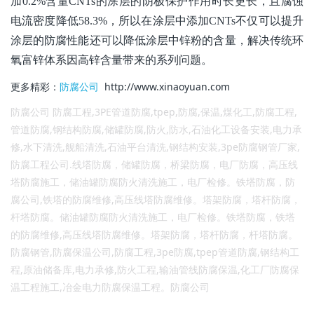
加0.2%含量CNTs的涂层的阴极保护作用时长更长，且腐蚀
电流密度降低58.3%，所以在涂层中添加CNTs不仅可以提升
涂层的防腐性能还可以降低涂层中锌粉的含量，解决传统环
氧富锌体系因高锌含量带来的系列问题。
更多精彩：
防腐公司
http://www.xinaoyuan.com
防腐公司 防腐工程
,
3PE管道防腐
,tpep,
防腐
,
保温
,
煤化工,防腐工程,
管道防腐,钢结构防腐,储罐防腐,防火,防水,石油化工设备安装,电力承
修,水下清洗,舰船清洗,石油平台清洗,钢结构安装,3pe防腐钢管厂家,
防腐工程公司.线塔防腐，储罐防腐，桥梁防腐，电厂防腐，高压线
塔防腐施工，
储油罐防腐防火清洗施工，电厂检修。铁塔防腐，
防
腐公司,
铁塔的防腐维修,高压线塔防腐维修。塔架防腐，
塔杆防腐，
杆
塔
防腐。
储油罐防腐防火清洗施工，电厂检修。铁塔防腐，铁塔
的防腐维修,高压线塔防腐维修。塔架防腐，
塔杆防腐，
杆
塔
防腐。
防腐钢管,防腐保温公司,防腐工程,3pe防腐,tpep管道防腐,钢结构工
程,原油储备库,电力承修,防火工程,输油管线防腐保温,化工厂防腐保
温工程施工,冶金电力防腐保温工程。
防腐公司