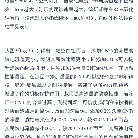
根据Stern-Geary公式可知，自腐蚀电流Icorr与腐蚀速率正相
关，Icorr越大，涂层的腐蚀速率越大。涂层试样在3.5%氯化
钠溶液中浸泡8h后的Tafel极化曲线见图3，直线外推法拟合
结果见表3。
从图3和表3可以得出，较空白组而言，添加CNTs的涂层腐
蚀电流值更小，表明其腐蚀速率更小，即添加CNTs可以提
升涂层的防腐性能，且添加0.2%含量CNTs的涂层，其防腐
性能最佳。在涂层中添加适量的CNTs可以更好地使锌粉-锌
粉、锌粉-钢铁基材之间的接触，搭建了更多的导电通路，
增强了锌的阴极保护作用，从而提高涂层的防腐性能；若涂
层中CNTs的含量过高，则易团聚，可能使局部的锌粉消耗
过快而造成局部腐蚀，反而加速腐蚀。添加0.2% 含量CNTs
的涂层，腐蚀电流值为0.059μA/cm2，较60-CNTs-0# 而言，
其腐蚀电流值减小66.7%；较70-CNTs-0# 而言，其腐蚀电流
值减小53.8%，即0.2%含量CNTs替代涂层中的部分起导电接