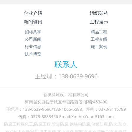
企业介绍
组织架构
新闻资讯
工程展示
招标共享
精品工程
公司新闻
工程介绍
行业信息
施工案例
技术博览
联系人
王经理：138-0639-9696
新奥源建设工程有限公司
河南省长垣县新城区华垣路西段 邮编:453400
王经理：138-0639-9696/133-1066-5588。座机：0373-8116789
传真：0373-8883456 Email:Xin.Ao.Yuan#163.com
防腐工程煤化工,防腐工程,管道防腐,钢结构防腐,储罐防腐,防火,防水,
石油化工设备安装,电力承修,水下清洗,舰船清洗,石油平台清洗,钢结