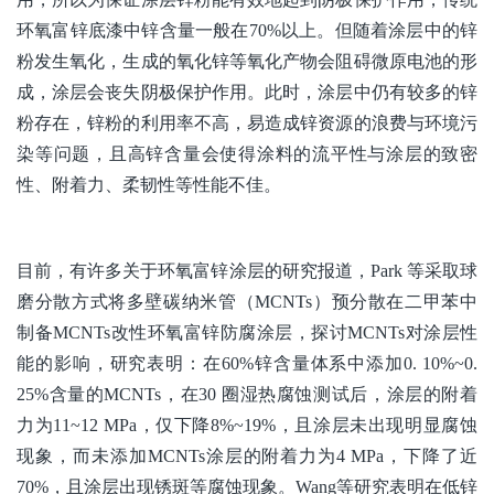
环氧富锌底漆中锌含量一般在70%以上。但随着涂层中的锌
粉发生氧化，生成的氧化锌等氧化产物会阻碍微原电池的形
成，涂层会丧失阴极保护作用。此时，涂层中仍有较多的锌
粉存在，锌粉的利用率不高，易造成锌资源的浪费与环境污
染等问题，且高锌含量会使得涂料的流平性与涂层的致密
性、附着力、柔韧性等性能不佳。
目前，有许多关于环氧富锌涂层的研究报道，Park 等采取球
磨分散方式将多壁碳纳米管（MCNTs）预分散在二甲苯中
制备MCNTs改性环氧富锌防腐涂层，探讨MCNTs对涂层性
能的影响，研究表明：在60%锌含量体系中添加0. 10%~0.
25%含量的MCNTs，在30 圈湿热腐蚀测试后，涂层的附着
力为11~12 MPa，仅下降8%~19%，且涂层未出现明显腐蚀
现象，而未添加MCNTs涂层的附着力为4 MPa，下降了近
70%，且涂层出现锈斑等腐蚀现象。Wang等研究表明在低锌