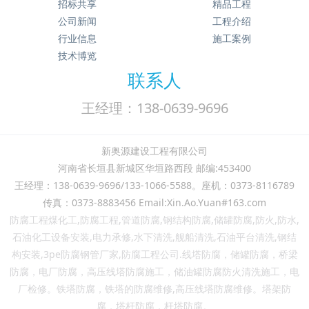
招标共享
精品工程
公司新闻
工程介绍
行业信息
施工案例
技术博览
联系人
王经理：138-0639-9696
新奥源建设工程有限公司
河南省长垣县新城区华垣路西段 邮编:453400
王经理：138-0639-9696/133-1066-5588。座机：0373-8116789
传真：0373-8883456 Email:Xin.Ao.Yuan#163.com
防腐工程煤化工,防腐工程,管道防腐,钢结构防腐,储罐防腐,防火,防水,
石油化工设备安装,电力承修,水下清洗,舰船清洗,石油平台清洗,钢结
构安装,3pe防腐钢管厂家,防腐工程公司.线塔防腐，储罐防腐，桥梁
防腐，电厂防腐，高压线塔防腐施工，储油罐防腐防火清洗施工，电
厂检修。铁塔防腐，铁塔的防腐维修,高压线塔防腐维修。塔架防
腐，
塔杆防腐，
杆
塔
防腐。