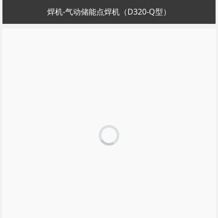
焊机-气动储能点焊机（D320-Q型）