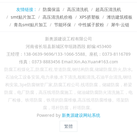
友情链接 :
防腐保温
高压清洗机
超高压清洗机
smt贴片加工
高压清洗机价格
XPS挤塑板
潍坊建筑模板
青岛smt贴片加工
节能环保
中性腻子胶粉
犀牛·云链
新奥源建设工程有限公司
河南省长垣县新城区华垣路西段 邮编:453400
王经理：138-0639-9696/133-1066-5588。座机：0373-8116789
传真：0373-8883456 Email:Xin.Ao.Yuan#163.com
防腐工程煤化工,防腐工程,管道防腐,钢结构防腐,储罐防腐,防火,防水,
石油化工设备安装,电力承修,水下清洗,舰船清洗,石油平台清洗,钢结
构安装,3pe防腐钢管厂家,防腐工程公司.线塔防腐，储罐防腐，桥梁
防腐，电厂防腐，高压线塔防腐施工，储油罐防腐防火清洗施工，电
厂检修。铁塔防腐，铁塔的防腐维修,高压线塔防腐维修。塔架防
腐，
塔杆防腐，
杆
塔
防腐。
Powered by
新奥源建设网站系统
繁體