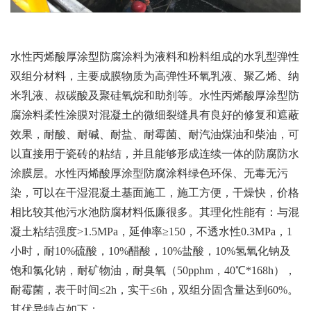
水性丙烯酸厚涂型防腐涂料为液料和粉料组成的水乳型弹性
双组分材料，主要成膜物质为高弹性环氧乳液、聚乙烯、纳
米乳液、叔碳酸及聚硅氧烷和助剂等。水性丙烯酸厚涂型防
腐涂料柔性涂膜对混凝土的微细裂缝具有良好的修复和遮蔽
效果，耐酸、耐碱、耐盐、耐霉菌、耐汽油煤油和柴油，可
以直接用于瓷砖的粘结，并且能够形成连续一体的防腐防水
涂膜层。水性丙烯酸厚涂型防腐涂料绿色环保、无毒无污
染，可以在干湿混凝土基面施工，施工方便，干燥快，价格
相比较其他污水池防腐材料低廉很多。其理化性能有：与混
凝土粘结强度>1.5MPa，延伸率≥150，不透水性0.3MPa，1
小时，耐10%硫酸，10%醋酸，10%盐酸，10%氢氧化钠及
饱和氯化钠，耐矿物油，耐臭氧（50pphm，40℃*168h），
耐霉菌，表干时间≤2h，实干≤6h，双组分固含量达到60%。
其优异特点如下：