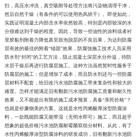
扫，高压水冲洗，真空吸附等处理方法将污染物清理干净，
然后自然干燥（有条件的可以使用热风烘干）。即使如此，
实践证明混凝土内部含水率依然较高，特别是内部较深的水
分很难达到干燥的程度。因此，导致一些油性的涂料或者衬
里胶黏剂附着力降低甚至鼓泡脱层的不良后果，为达到防腐
层有效的最佳的附着“锚固”效果，防腐蚀施工技术人员采用
防水剂“封闭”的工艺方法，阻止混凝土深层水分外溢，待防
水层干燥后再进行防腐层施工。这种方法虽然暂时性服务于
防腐层的施工；但是增加了成本，而且防水剂还与一些防腐
层材料不配套，给旧改污水池防腐施工带来复杂性和较大的
难度。怎样才能满足旧有翻新污水池防腐施工质量和耐久性
效果，又不能超出有限的施工成本预算，具备“亲民价格”？
也就是价廉物美的方案。这就是水性丙烯酸厚涂型防腐涂
料，一款既能防腐又能带湿（无明水即可）施工，而且超乎
想象的超低价格污水池防腐耐霉菌双组分材料。从此，有了
水性丙烯酸厚涂型防腐涂料的研发成功，旧有翻新污水池防