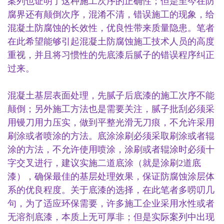
案列也证明了这种施工次序的正确性；但是至今在防
腐界还有颠倒次序，混淆不清，错误施工的现象，给
混凝土防腐蚀的长效性，优良性带来质量隐患。笔者
在此希望能够引起混凝土防腐蚀施工技术人员的高度
重视，并且将习惯性的先底漆后腻子的错误程序纠正
过来。
混凝土基层表面处理，先腻子后底漆的施工次序不能
颠倒；另外施工方法也是需要关注，腻子批刮必须采
用镘刀用力压实，做到平整光滑无刀痕，不允许采用
刷涂或者喷涂的方法。底涂涂刷必须采取刷涂或者辊
涂的方法，不允许使用喷涂，涂刷或者辊涂时必须十
字交叉进行，建议实施二道底涂（就是涂刷
2道底
漆），确保最佳的基层处理效果，保证防腐蚀涂层体
系的优良程度。关于底漆的选择，在此笔者多唠叨几
句，为了适应环保需要，许多施工企业采用水性或者
无溶剂底漆，本质上无可厚非；但是实际案列中出现