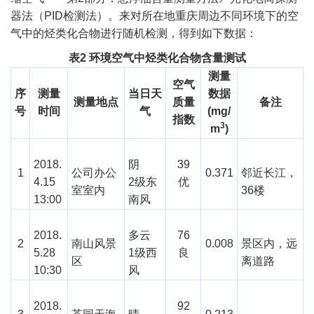
器法（PID检测法）。来对所在地重庆周边不同环境下的空
气中的烃类化合物进行随机检测，得到如下数据：
表2 环境
空气中烃类化合物含量测试
测量
空气
序
测量
当日天
数据
测量
地点
质量
备注
号
时间
气
(
mg/
指数
3
m
)
2018.
阴
39
1
公司办公
0.371
邻近长江，
4.15
2级东
优
室室内
36楼
13:00
南风
2018.
多云
76
2
南山风景
0.008
景区内，远
5.28
1级西
良
区
离道路
10:30
风
2018.
92