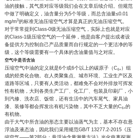
油的接触，其气质对应等级我们会在文章后续介绍。但规范
中做了明确定义，油含量分为5个等级，而总含油量≤0.01
3
mg/m
的标准无油压缩空气才算是真正的无油压缩空气。
对于常常提到Class-0级无油压缩空气，实际上也就是对应
的Class-1级压缩空气的一个延伸，他是由客户提出或者设
备提供方为控制自己产品质量而自行规定的一个更洁净的等
级，这个等级需要有一个具体的含油量值与之对应。
空气
中是否含油
压缩空气中油
的定义就是6
个
或
6个
以上
的
碳原子
（C
）
组
6
+
成的烃类化合物
。在人类聚集点、
城市环境、
工业生产区及
道路等区域
，只要有人类活动
，
都
难免
不
会对外排放可挥发
性有机物
，大到各类
生产工厂
、
化工厂
、包装及
印刷厂，小
到
汽修、
洗衣店
、饭馆
，
还
有
生活中的汽车尾气
、
家具
油
漆、
装修等
都
会挥发出
有机
污染
物
，
其中不乏大量的
C
的
6
+
有机物。
由于大气中所含油的形态主要以油蒸气为主，基本不存在悬
浮油及液态油，因此我们采用规范GB/T 13277.2-2015《压
缩空气——第2部分：悬浮油含量测量方法》光化电离探测