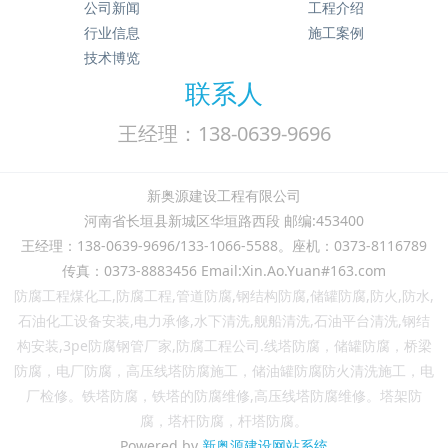
公司新闻
工程介绍
行业信息
施工案例
技术博览
联系人
王经理：138-0639-9696
新奥源建设工程有限公司
河南省长垣县新城区华垣路西段 邮编:453400
王经理：138-0639-9696/133-1066-5588。座机：0373-8116789
传真：0373-8883456 Email:Xin.Ao.Yuan#163.com
防腐工程煤化工,防腐工程,管道防腐,钢结构防腐,储罐防腐,防火,防水,
石油化工设备安装,电力承修,水下清洗,舰船清洗,石油平台清洗,钢结
构安装,3pe防腐钢管厂家,防腐工程公司.线塔防腐，储罐防腐，桥梁
防腐，电厂防腐，高压线塔防腐施工，储油罐防腐防火清洗施工，电
厂检修。铁塔防腐，铁塔的防腐维修,高压线塔防腐维修。塔架防
腐，
塔杆防腐，
杆
塔
防腐。
Powered by
新奥源建设网站系统