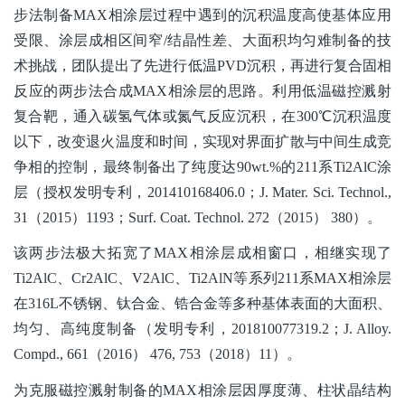
步法制备MAX相涂层过程中遇到的沉积温度高使基体应用
受限、涂层成相区间窄/结晶性差、大面积均匀难制备的技
术挑战，团队提出了先进行低温PVD沉积，再进行复合固相
反应的两步法合成MAX相涂层的思路。利用低温磁控溅射
复合靶，通入碳氢气体或氮气反应沉积，在300℃沉积温度
以下，改变退火温度和时间，实现对界面扩散与中间生成竞
争相的控制，最终制备出了纯度达90wt.%的211系Ti2AlC涂
层（授权发明专利，201410168406.0；J. Mater. Sci. Technol.,
31（2015）1193；Surf. Coat. Technol. 272（2015） 380）。
该两步法极大拓宽了MAX相涂层成相窗口，相继实现了
Ti2AlC、Cr2AlC、V2AlC、Ti2AlN等系列211系MAX相涂层
在316L不锈钢、钛合金、锆合金等多种基体表面的大面积、
均匀、高纯度制备（发明专利，201810077319.2；J. Alloy.
Compd., 661（2016） 476, 753（2018）11）。
为克服磁控溅射制备的MAX相涂层因厚度薄、柱状晶结构