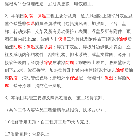
罐根阀平台修理改造；底油泵更换；电仪施工。
2、本项目
防腐
、
保温
工程主要涉及第一道抗风圈以上罐壁外表面及
整个罐壁非
保温
附属金属结构（包括抗风圈、加强圈、平台、盘
梯、转动扶梯、支架及所有劳动保护）表面、浮盘及所有附件、顶
圈壁板内部上2m、罐组内非
保温
工艺管线及附件表面经喷砂
除锈
后
油漆
防腐
；
保温
支架
防腐
；浮顶下表面、浮板外边缘板外表面、立
柱及浮顶内部结构件、刮蜡机构、排水系统、浮盘支撑圈、各开口
接管等表面，经喷砂
除锈
后油漆
防腐
；罐底板上表面、底圈壁板内
侧下2.5米、罐壁接管、加热盘管及其罐内接管经喷砂/抛丸
除锈
后油
漆
防腐
；消防管线色环；新增外壁
保温
层；储罐附件
保温
；浮舱
防
腐
；罐号涂刷；消防色环涂刷。
3、本项目其他主要涉及隔离栏搭设；施工物资装卸。
（具体工作内容详见工程量清单及报价、技术要求）。
1.6检修暂定工期：自工程开工后70天内完成。
1.7质量目标：合格以上