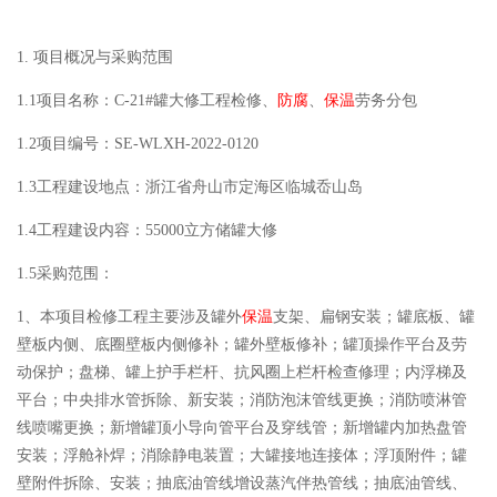
1. 项目概况与采购范围
1.1项目名称：C-21#罐大修工程检修、
防腐
、
保温
劳务分包
1.2项目编号：SE-WLXH-2022-0120
1.3工程建设地点：浙江省舟山市定海区临城岙山岛
1.4工程建设内容：55000立方储罐大修
1.5采购范围：
1、本项目检修工程主要涉及罐外
保温
支架、扁钢安装；罐底板、罐
壁板内侧、底圈壁板内侧修补；罐外壁板修补；罐顶操作平台及劳
动保护；盘梯、罐上护手栏杆、抗风圈上栏杆检查修理；内浮梯及
平台；中央排水管拆除、新安装；消防泡沫管线更换；消防喷淋管
线喷嘴更换；新增罐顶小导向管平台及穿线管；新增罐内加热盘管
安装；浮舱补焊；消除静电装置；大罐接地连接体；浮顶附件；罐
壁附件拆除、安装；抽底油管线增设蒸汽伴热管线；抽底油管线、