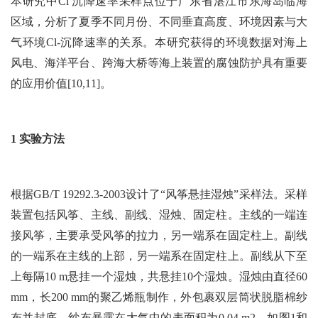
本研究中Cl
沉降速率采样点位于广东省湛江市东海岛临海
区域，分析了夏季不同月份、不同垂直高度、环境因素与大
气环境Cl-沉降速率的关系。本研究获得的环境数据对海上
风电、海洋平台、跨海大桥等海上装置的腐蚀防护具有重要
的应用价值[10,11]。
1 实验方法
根据GB/T 19292.3-2003设计了“风筝悬挂湿烛”采样法。采样
装置包括风筝、主线、副线、湿烛、固定柱。主线的一端连
接风筝，主要承受风筝的拉力，另一端系在固定柱上。副线
的一端系在主线的上部，另一端系在固定柱上。副线从下至
上每隔10 m悬挂一个湿烛，共悬挂10个湿烛。湿烛由直径60
mm，长200 mm的聚乙烯瓶制作，外包裹双层筒状脱脂棉纱
布并封底，纱布暴露在大气中的表面积为0.04 m2。如图1和