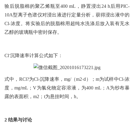
验后脱脂棉的聚乙烯瓶至400 mL，静置浸出24 h后用PIC-
10A型离子色谱仪对浸出液进行定量分析，获得浸出液中的
Cl-浓度。将实验后的脱脂棉用超纯水洗涤后放入装有无水
乙醇的玻璃瓶中密封保存。
-
Cl
沉降速率计算公式如下：
式中，RCl?为Cl-沉降速率，mg/（m2·d）；m为试样中Cl-浓
度，mg/mL；V为氯化物定容溶液，为400 mL；A为纱布暴
露的表面积，m2；t为悬挂时间，h。
2 结果与讨论