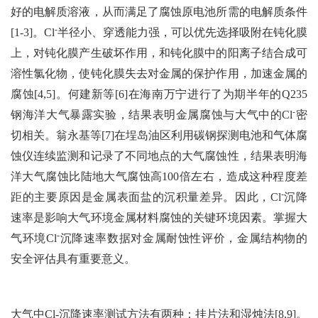
好的电解质溶液，从而满足了腐蚀原电池所需的电解质条件
-
[1-3]。
Cl
半径小、穿透能力强，可以优先选择吸附在钝化膜
上，对钝化膜产生破坏作用，和钝化膜中的阳离子结合成可
溶性氯化物，使钝化膜失去对金属的保护作用，加速金属的
腐蚀[4,5]。何建新等[6]在海南万宁进行了为期半年的Q235
-
钢海洋大气暴露实验，结果表明金属腐蚀与大气中的
Cl
密
切相关。翁永基等[7]在埕岛油区利用碳钢探测电池和气体腐
蚀仪连续监测和记录了不同地点的大气腐蚀性，结果表明海
洋大气腐蚀比陆地大气腐蚀高100倍左右，造成这种程度差
-
距的主要原因是金属表面盐的沉积量差异。因此，
Cl
沉降
速率是影响大气环境金属材料腐蚀的关键环境因素。掌握大
-
气环境
Cl
沉降速率数据对金属耐蚀性评价，金属结构物的
安全评估具有重要意义。
大气中Cl-沉降速率测试方法有两种：挂片法和湿烛法[8,9]。