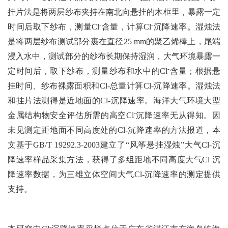
挂片法是将两层纱布夹持在南北向悬挂的木框里，暴露一定
-
-
时间后取下纱布，测量
Cl
含量，计算
Cl
沉降速率。湿烛法
是将两层纱布测试部分裹在直径25 mm的聚乙烯棒上，尾端
浸入水中，测试部分的纱布长期保持湿润，大气环境暴露一
-
定时间后，取下纱布，测量纱布和水中的Cl
含量；根据悬
挂时间、纱布裸露面积和Cl-总量计算Cl-沉降速率。湿烛法
和挂片法测得是近地面的Cl-沉降速率。海洋大气环境大型
-
金属结构物安全评估所需的高空Cl
沉降速率无从得知。因
未见测定距地面不同高度处的Cl-沉降速率的方法报道，本
文基于GB/T 19292.3-2003建立了“风筝悬挂湿烛”大气Cl-沉
-
降速率样品采集方法，获得了多组距地不同高度大气Cl
沉
降速率数据，为三维立体空间大气Cl-沉降速率的测定提供
支持。
-