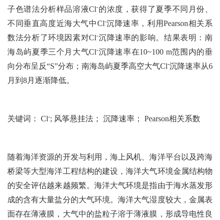
-
子色谱法分析样品溶液
Cl
的浓度，获得了夏季不同月份、
-
不同垂直高度近海大气中
Cl
沉降速率，利用Pearson相关系
-
数法分析了环境因素对
Cl
沉降速率的影响。结果表明：南
-
海岛屿夏季三个月大气
Cl
沉降速率在10~100 m范围内的垂
-
向分布呈反“S”分布；南海岛屿夏季高空大气
Cl
沉降速率从6
月到8月逐渐降低。
-
关键词：
Cl
; 风筝悬挂法； 沉降速率； Pearson相关系数
随着海洋资源的开发与利用，海上风机、海洋平台以及跨海
桥梁等大型海洋工程结构的建设，海洋大气环境金属结构物
的安全评估越来越频繁。海洋大气环境是指由于海水蒸发形
成的含有大量盐分的大气环境。海洋大气湿度较大，金属表
面存在薄液膜，大气中的盐粒子溶于薄液膜，形成导电性良