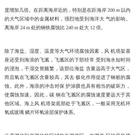
度增加几倍。在距离海岸近的，特别是在距海岸 200 m 以内
的大气区域中的金属材料，强烈地受到海洋大 气的影响。
离海岸 24 m 处的钢铁腐蚀比 240 m 处大 12 倍。
除了海盐、湿度、温度等大气环境腐蚀因素，风 机塔架基
座还受到海浪的飞溅，飞溅区的下部经常 受到海水短时间
的浸泡，干湿交替频繁，该部位海盐 含量远高于大气区，
而且氧在飞溅区含量较高，其去 极化作用促进了钢桩的腐
蚀。此外，海浪的冲击对保 护涂膜也具有相当的破坏力，
使腐蚀加速。因此，碳 钢在飞溅区的腐蚀速度要远大于其
他区域。海上风 机塔架底部处于飞溅区，一般采用无机环
氧或玻璃 鳞片环氧涂层保护体系。