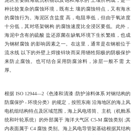
泥区主要由海底沉积物以及饱和海水的 土壤所构成，是一
种比较复杂的腐蚀环境，既有土 壤的腐蚀特点，又有海水
的腐蚀行为。海泥区含盐度 高，电阻率低，但由于氧浓度
十分低，其对塔架钢构 的腐蚀速度比全浸区要低。此外，
海泥中含有的硫酸 盐还原菌在缺氧环境下生长繁殖，也成
为钢材腐蚀 的影响因素之一。在这里，通常是在钢桩位于
流水线 以下的外壁上焊接锌块而采用牺牲阳极的阴极保护
来防止腐蚀。也可结合采用防腐涂料，涂层一般不需 太
厚。
根据 ISO 12944—2《色漆和清漆 :防护涂料体系 对钢结构的
防腐保护 - 环境分类》的规定，按照东南 沿海地区的海上风
电机组结构特点及区域范围，海上
风电塔筒、主机（机舱系
统和叶轮系统）的外部属于 海洋大气区 C5-M 腐蚀类别 ;其
内表面属于 C4 腐蚀 类别。海上风电导管架基础根据其结构