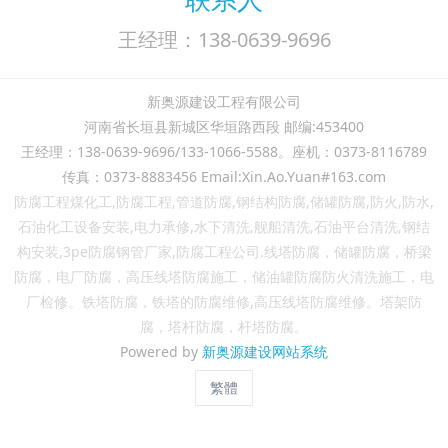
王经理：138-0639-9696
新奥源建设工程有限公司
河南省长垣县新城区华垣路西段 邮编:453400
王经理：138-0639-9696/133-1066-5588。座机：0373-8116789
传真：0373-8883456 Email:Xin.Ao.Yuan#163.com
防腐工程煤化工,防腐工程,管道防腐,钢结构防腐,储罐防腐,防火,防水,
石油化工设备安装,电力承修,水下清洗,舰船清洗,石油平台清洗,钢结
构安装,3pe防腐钢管厂家,防腐工程公司.线塔防腐，储罐防腐，桥梁
防腐，电厂防腐，高压线塔防腐施工，储油罐防腐防火清洗施工，电
厂检修。铁塔防腐，铁塔的防腐维修,高压线塔防腐维修。塔架防
腐，
塔杆防腐，
杆
塔
防腐。
Powered by
新奥源建设网站系统
繁體