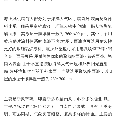
海上风机塔筒大部分处于海洋大气区，塔筒外 表面防腐涂
料体系一般采用富锌底漆 + 环氧云铁中 间漆 + 脂肪族聚氨
酯面漆，其涂层干膜厚度一般为 360~400 μm。其中，采用
玻璃鳞片涂料体系时底漆不 能太厚，面漆也可选用耐久性
更好的聚硅氧烷涂料。底层外壁也可采用电弧喷锌或锌 / 铝
合金，面层可采 用耐候性优良的聚氨酯面漆 / 氟碳面漆。塔
筒内表面 由于不直接接触海洋大气环境和外界阳光直射，
腐 蚀环境相对也弱于外表面，内壁选用聚氨酯面漆，其 3
层的涂层干膜厚度一般为 280~300 μm。
主要是季风环流，即夏季多吹偏南风，冬季多吹偏北 风。
年平均气温在 13~15°C之间，自南向北递减。具有 四季分
明、雨热同期、气象灾害频繁、复杂多样的特 点。主要的