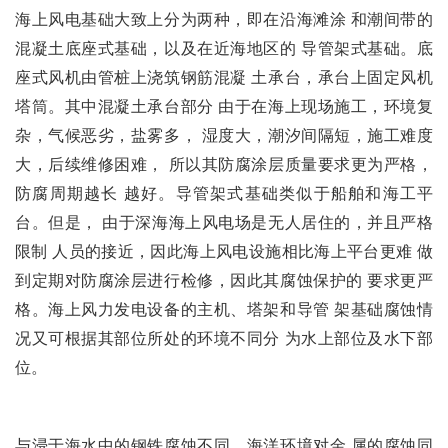
海上风电基础大致上分为两种，即在沿海滩涂 和潮间带的
混凝土底座式基础，以及在近海地区的 导管架式基础。底
座式风机由管桩上浇筑钢筋混凝 土承台，承台上固定风机
塔筒。其中混凝土承台部分 由于在海上现场施工，环境复
杂，气候恶劣，盐雾多， 湿度大，潮汐间隔短，施工难度
大，后续维修困难， 所以其防腐涂层质量要求更为严格，
防腐周期越长 越好。导管架式基础类似于船舶和海工平
台。但是， 由于深海海上风电场是无人居住的，并且严格
限制 人员的接近，因此海上风电设施相比海上平台更难 做
到定期对防腐涂层进行检修，因此其腐蚀保护的 要求更严
格。海上风力发电设备的主机、塔架和导管 架基础腐蚀情
况又可根据其部位所处的环境不同分 为水上部位及水下部
位。
与浸于海水中的钢铁腐蚀不同，海洋环境对金 属的腐蚀同