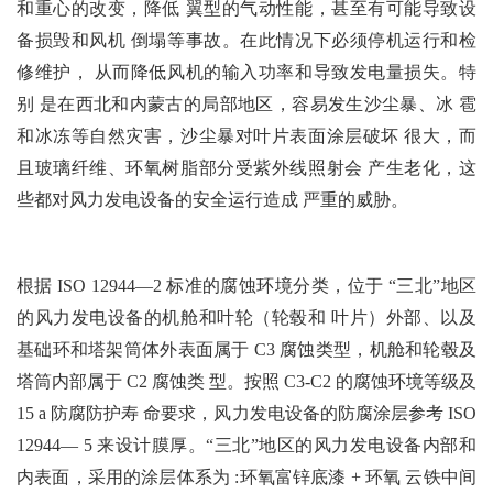
和重心的改变，降低 翼型的气动性能，甚至有可能导致设
备损毁和风机 倒塌等事故。在此情况下必须停机运行和检
修维护， 从而降低风机的输入功率和导致发电量损失。特
别 是在西北和内蒙古的局部地区，容易发生沙尘暴、冰 雹
和冰冻等自然灾害，沙尘暴对叶片表面涂层破坏 很大，而
且玻璃纤维、环氧树脂部分受紫外线照射会 产生老化，这
些都对风力发电设备的安全运行造成 严重的威胁。
根据 ISO 12944—2 标准的腐蚀环境分类，位于 “三北”地区
的风力发电设备的机舱和叶轮（轮毂和 叶片）外部、以及
基础环和塔架筒体外表面属于 C3 腐蚀类型，机舱和轮毂及
塔筒内部属于 C2 腐蚀类 型。按照 C3-C2 的腐蚀环境等级及
15 a 防腐防护寿 命要求，风力发电设备的防腐涂层参考 ISO
12944— 5 来设计膜厚。“三北”地区的风力发电设备内部和
内表面，采用的涂层体系为 :环氧富锌底漆 + 环氧 云铁中间