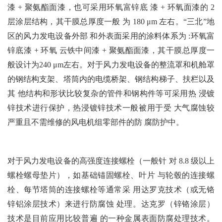
漆 + 聚氨酯面漆，也可采用环氧富锌底 漆 + 环氧面漆的 2
层涂层结构，其干膜总厚度一般 为 180 μm 左右。“三北”地
区的风力发电设备外部 和外表面采用的涂料体系为 :环氧富
锌底漆 + 环氧 云铁中间漆 + 聚氨酯面漆，其干膜总厚度一
般设计
为240 μm左右。对于风力发电设备的整流罩和机舱罩
的钢结构
支架、塔筒内的电缆桥架、钢结构梯子、扶栏以及
其 他结构和形状比较复杂的管件和钢构件等可采用热 浸镀
锌技术进行保护，热浸镀锌技术一般被用于受 大气腐蚀较
严重且不需维修的风电机组零部件的防 腐防护中。
对于风力发电设备的高强度连接螺栓（一般针 对 8.8 级以上
螺栓螺母垫片），如基础锚固螺栓、叶片 与轮毂的连接螺
栓、每节塔筒的连接螺栓等通常采 用达罗克技术（或无铬
锌铝涂层技术）来进行防腐蚀 处理。达克罗（锌铬涂层）
技术是目前应用比较普遍 的一种金属表面防腐处理技术。