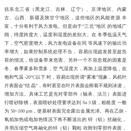
括东北三省（黑龙江、吉林、辽宁）、京津地区、内蒙
古、山西、新疆及陕甘宁地区，这些地区的风能资源 丰
富，十分有利于风力发电。但是由于“三北”地区 的地域广
阔，纬度跨度大，温度和湿度的差别大。在 冬季低温天气
下，空气密度增大，风力发电设备在同 等风速下的输出功
率增大，如果控制系统处理不当， 容易出现超发甚至超负
荷的情况，给设备带来危害。另外一个不容忽视的因素是
冬、春季雾多和雪多，空 气湿度大，再加上温度降低，在
饱和气温 -20°C以下 时，容易出现所谓“雾凇”现象，风机叶
片表面会“结 晶”，有时甚至在叶片表面会附着不规则冰凌，
增加
方法。具体工艺是先对零部件（轴承、法兰）表面进
行喷砂除锈，表面喷砂处理要求达到 Sa 3 级，粗糙度 一般
为 50~100 μm，使基材表面完全露出金属光泽。再在乙炔 -
氧焰加热或电加热情况下将不断送出的 锌（铝）丝融化，
并用压缩空气将融化的锌（铝）颗粒 吹附到零部件表面，