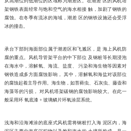
从高潮位到低潮位的区域称为潮差区。在潮差 区的风机塔
架钢铁表面经常与饱和空气的海水相接 触，加剧了钢铁的
腐蚀。在冬季有流冰的海域，潮差 区的钢铁设施还会受浮
冰的撞击。
承台下部到海面部位属于潮差区和飞溅区，是 海上风机防
腐的重点。风机导管架平台的中下部位 及钢桩等长期浸泡
在海水中，溶解氧、海流、盐度、 污染和海生物等因素对
钢铁造成多方面腐蚀影响， 其中，溶解氧和海盐对该部位
的腐蚀起着主导作用。海生物，如苔藓虫、石灰虫、藤壶和
海藻等的污损， 对风机塔架碳钢的腐蚀影响较大。在此一
般采用环 氧底漆 + 玻璃鳞片环氧涂层系统。
浅海和沿海滩涂的底座式风机需将钢桩打入海 泥区内，海