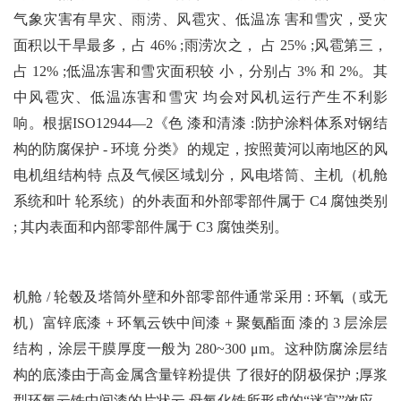
气象灾害有旱灾、雨涝、风雹灾、低温冻 害和雪灾，受灾
面积以干旱最多，占 46% ;雨涝次之， 占 25% ;风雹第三，
占 12% ;低温冻害和雪灾面积较 小，分别占 3% 和 2%。其
中风雹灾、低温冻害和雪灾 均会对风机运行产生不利影
响。根据ISO12944—2《色 漆和清漆 :防护涂料体系对钢结
构的防腐保护 - 环境 分类》的规定，按照黄河以南地区的风
电机组结构特 点及气候区域划分，风电塔筒、主机（机舱
系统和叶 轮系统）的外表面和外部零部件属于 C4 腐蚀类别
; 其内表面和内部零部件属于 C3 腐蚀类别。
机舱 / 轮毂及塔筒外壁和外部零部件通常采用 : 环氧（或无
机）富锌底漆 + 环氧云铁中间漆 + 聚氨酯面 漆的 3 层涂层
结构，涂层干膜厚度一般为 280~300 μm。这种防腐涂层结
构的底漆由于高金属含量锌粉提供 了很好的阴极保护 ;厚浆
型环氧云铁中间漆的片状云 母氧化铁所形成的“迷宫”效应，