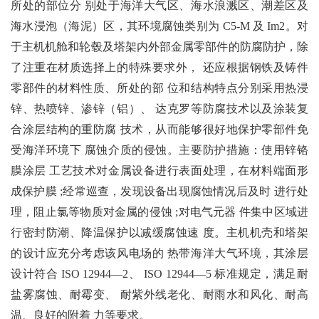
所处的部位分 别处于海洋大气区、海水浪溅区、潮差区及
海水浸泡
（海泥）区，其环境腐蚀类别为 C5-M 及 Im2。对
于主机机舱和轮毂及塔架内外部金属零部件
的防腐防护，除
了注重在材质选择上的特殊要求外， 还应根据钢铁及铸件
零部件的材料性质、所处的部 位和结构特点分别采用热浸
锌、热喷锌、渗锌（铝）、 达克罗等防腐技术以及涂装复
合涂层结构的重防腐 技术，从而能够很好地保护零部件免
受海洋环境下 腐蚀介质的侵蚀。主要防护措施：使用锌铬
膜涂层 工艺技术对金属设备进行表面处理，在材料端面形
成保护膜 ;经常巡查，发现设备出现腐蚀情况后及时 进行处
理，阻止氯等物质对金属的侵蚀 ;对电气元器 件集中区域进
行密封防潮、降温保护以减缓腐蚀速 度。主机机壳和塔架
的设计应充分考虑该风电场的 热带海洋大气环境，其涂层
设计符合 ISO 12944—2、 ISO 12944—5 标准规定，满足耐
盐雾腐蚀、耐霉变、 耐紫外线老化、耐雨水和风化、耐高
温、良好的附着 力等要求。