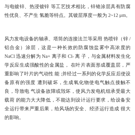
与电镀锌、热浸镀锌 等工艺技术相比，锌铬涂层具有防腐
性优良、不产生 氢脆等特点。其镀层厚度一般为 2~12 μm。
风力发电设备的轴承、塔筒的连接法兰等采用 热喷锌（锌 /
铝合金）涂层，这是一种长效的防腐蚀
盐雾中高浓度的
NaCl 迅速分解为 Na+ 离子和 Cl- 离 子，与金属材料发生化
学反应生成强酸性的金属盐， 在叶片表面形成覆盖层，严
重影响了叶片的气动性 能 ;并经过一系列的化学反应后使设
备原有的强度 遭到破坏，生成氧化物使电气触点接触不
良，导致电 气设备故障或毁坏，使风力发电机组承受最大
载荷 的能力大大降低，不能达到设计运行要求，给设备安
全运行带来严重后果，给风场的安全、经济运行造成 很大
的影响。