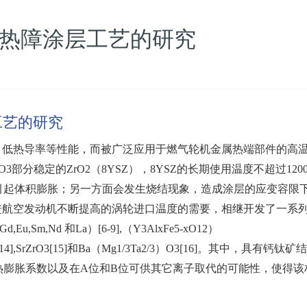
O3热障涂层工艺的研究
工艺的研究
腐蚀、低热导率等性能，而被广泛应用于燃气轮机金属热端部件的高
O3部分稳定的ZrO2（8YSZ），8YSZ的长期使用温度不超过1200
引起体积膨胀；另一方面会发生烧结现象，造成涂层的应变容限
足先进航空发动机不断提高的涡轮进口温度的需要，相继开发了一系
,Eu,Sm,Nd 和La）[6-9],（Y3AlxFe5-xO12）
O7[13,14],SrZrO3[15]和Ba（Mg1/3Ta2/3）O3[16]。其中，具有钙钛矿
较高的热膨胀系数以及在A位和B位可供其它离子取代的可能性，使得该