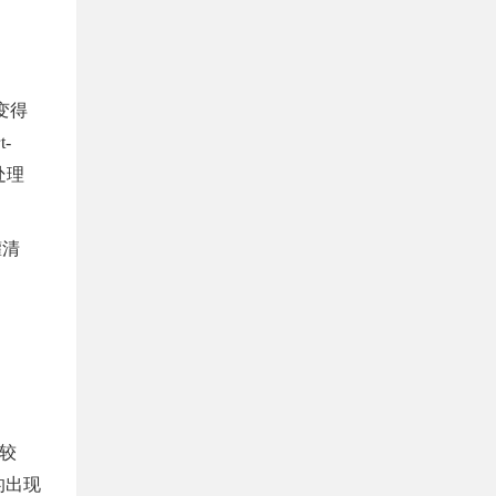
变得
-
处理
度较
的出现