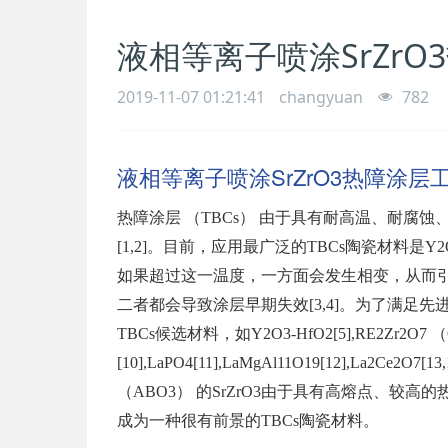
液相等离子喷涂SrZr
2019-11-07 01:21:41
changyuan
782
液相等离子喷涂SrZrO3热障涂层
热障涂层 （TBCs） 由于具有耐高温、耐
[1,2]。目前，应用最广泛的TBCs陶瓷材料是Y2
如果超过这一温度，一方面会发生相变，从而
二者都会导致涂层早期失效[3,4]。为了满
TBCs候选材料，如Y2O3-HfO2[5],RE2Zr2O7 （Gd
[10],LaPO4[11],LaMgAl11O19[12],La2Ce2
（ABO3） 的SrZrO3由于具有高熔点、
成为一种很有前景的TBCs陶瓷材料。