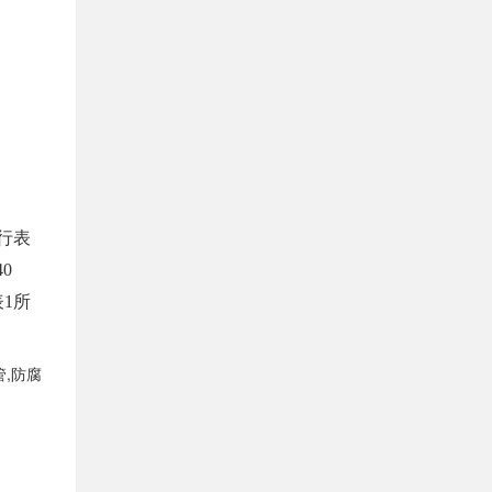
进行表
0
表1所