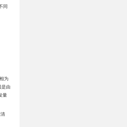
对不同
晶相为
因是由
发量