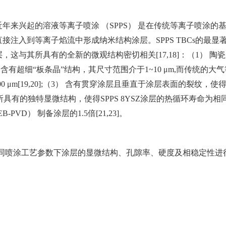
来兴起的溶液等离子喷涂 （SPPS） 是在传统等离子喷涂的
注入到等离子焰流中形成纳米结构涂层。SPPS TBCs的最显
这与其所具有的全新的微观结构密切相关[17,18]：（1） 陶
有超细“板条晶”结构，其尺寸范围介于1~10 μm,而传统的大
00 μm[19,20];（3） 含有贯穿涂层且垂直于涂层表面的裂纹，使
涂层所具有的独特显微结构，使得SPPS 8YSZ涂层的热循环寿命为相
PVD） 制备涂层的1.5倍[21,23]。
，对不同喷涂工艺参数下涂层的显微结构、孔隙率、硬度及相稳定性进