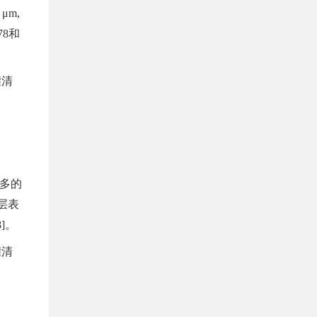
m,
78和
更多的
层表
]。