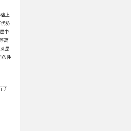
基础上
著优势
瓷层中
气等离
得涂层
同条件
行了