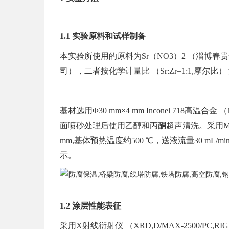
1.1 实验原料和试样制备
本实验所使用的原料为Sr（NO3）2 （淄博春
司），二者按化学计量比 （Sr:Zr=1:1,摩
基材选用Φ30 mm×4 mm Inconel 718高温
面喷砂处理后使用乙醇和丙酮超声清洗。采用Medico
mm,基体预热温度约500 ℃，送液流量30 mL/
示。
1.2 涂层性能表征
采用X射线衍射仪 （XRD,D/MAX-2500/P