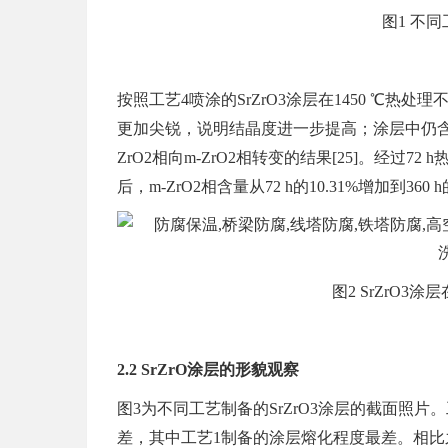
图1 不同
按照工艺4喷涂的SrZrO3涂层在1450 ℃热处
更加尖锐，说明结晶度进一步提高；涂层中仍含有少量
ZrO2相向m-ZrO2相转变的结果[25]。经过72 
后，m-ZrO2相含量从72 h的10.31%增加到360 
图2 SrZrO3
2.2 SrZrO涂层的形貌观察
图3为不同工艺制备的SrZrO3涂层的截面照片
差，其中工艺1制备的涂层熔化程度最差。相比