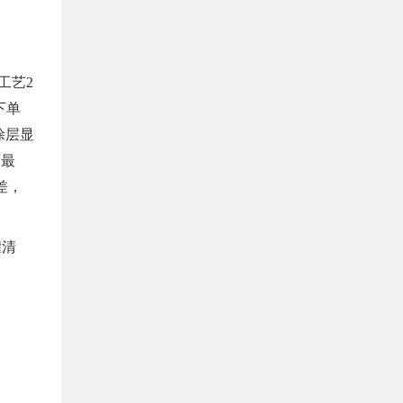
工艺2
下单
涂层显
度最
差，