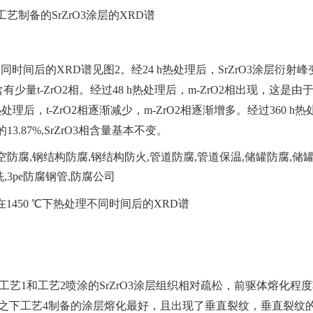
工艺制备的SrZrO3涂层的XRD谱
理不同时间后的XRD谱见图2。经24 h热处理后，SrZrO3涂层衍射峰
t-ZrO2相。经过48 h热处理后，m-ZrO2相出现，这是由于t
h热处理后，t-ZrO2相逐渐减少，m-ZrO2相逐渐增多。经过360 h热
h的13.87%,SrZrO3相含量基本不变。
涂层在1450 ℃下热处理不同时间后的XRD谱
。工艺1和工艺2喷涂的SrZrO3涂层组织相对疏松，前驱体熔化程
之下工艺4制备的涂层熔化最好，且出现了垂直裂纹，垂直裂纹