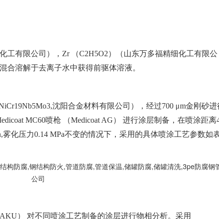
贵化工有限公司），Zr （C2H5O2）（山东万多福精细化工有限公
尔比） 混合溶解于去离子水中获得前驱体溶液。
合金 （NiCr19Nb5Mo3,沈阳合金材料有限公司），经过700 μm金刚砂
at MC60喷枪 （Medicoat AG） 进行涂层制备，在喷涂距离4
min,雾化压力0.14 MPa不变的情况下，采用的具体喷涂工艺参数如
C,RIGAKU） 对不同喷涂工艺制备的涂层进行物相分析。采用