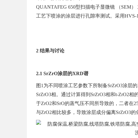
QUANTAFEG 650型扫描电子显微镜 （SE
工艺下喷涂的涂层进行孔隙率测试。采用HVS-
2 结果与讨论
2.1 SrZrO涂层的XRD谱
图1为不同喷涂工艺参数下所制备SrZrO3涂层的
SrZrO3相。通过计算得到SrZrO3相和t-Zr
于ZrO2和SrO的蒸气压不同所导致的，二者在250
与ZrO2相比较多，导致涂层成分偏离SrZrO3