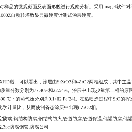
M） 对样品的微观截面及表面形貌进行观察分析。采用ImageJ软件
1000Z自动转塔数显显微硬度计测试涂层硬度。
XRD谱。可以看出，涂层由SrZrO3和t-ZrO2两相组成，其中主
O2相的质量分数分别为77.46%和22.54%。涂层中出现少量第二相的原
0 ℃下的蒸气压分别为0.1和2 Pa[24]。在热喷涂过程中SrO的挥
的化学计量比，从而使制备态涂层中出现t-ZrO2相。