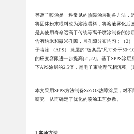
等离子喷涂是一种常见的热障涂层制备方法，近年
将固体粉末喂料改为溶液喂料，将溶液雾化后直接
是其使用寿命远高于传统等离子喷涂制备的涂层，
含有纳米和微米孔隙，且孔隙分布均匀；（2） 含
子喷涂 （APS） 涂层的“板条晶”尺寸介于50~1
的应变容限进一步提高[21,22]。基于SPPS
下APS涂层的2.5倍，是电子束物理气相沉积 （EB-
本文采用SPPS方法制备SrZrO3热障涂层
研究，从而确定了优化的喷涂工艺参数。
1 实验方法