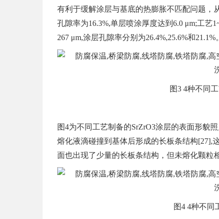
有利于缓解涂层与基底的热膨胀不匹配问题，从而有
孔隙率为16.3%,单层喷涂厚度达到6.0 μm;工艺
267 μm,涂层孔隙率分别为26.4%,25.6%和21.1%
图3 4种不同
图4为不同工艺制备的SrZrO3涂层的表面形
熔化液滴碰撞到基体后形成的长板条结构[27]
面也出现了少量的长板条结构，但未熔化颗粒相
图4 4种不同