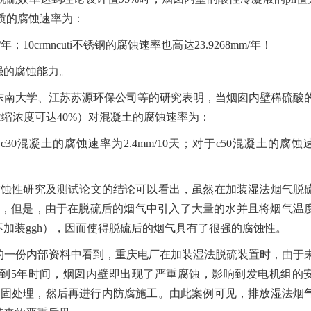
材质的腐蚀速率为：
m/年；10crmncuti不锈钢的腐蚀速率也高达23.9268mm/年！
强的腐蚀能力。
东南大学、江苏苏源环保公司等的研究表明，当烟囱内壁稀硫酸
浓缩浓度可达40%）对混凝土的腐蚀速率为：
c30混凝土的腐蚀速率为2.4mm/10天；对于c50混凝土的腐蚀
腐蚀性研究及测试论文的结论可以看出，虽然在加装湿法烟气脱
中脱除，但是，由于在脱硫后的烟气中引入了大量的水并且将烟气温
不加装ggh），因而使得脱硫后的烟气具有了很强的腐蚀性。
院的一份内部资料中看到，重庆电厂在加装湿法脱硫装置时，由于
到5年时间，烟囱内壁即出现了严重腐蚀，影响到发电机组的
加固处理，然后再进行内防腐施工。由此案例可见，排放湿法烟