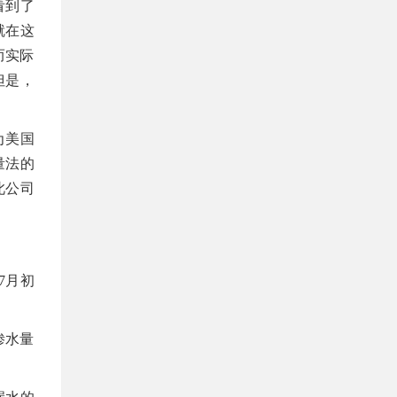
看到了
就在这
而实际
但是，
为美国
量法的
此公司
7月初
渗水量