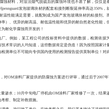
防腐蚀材料，对湿法烟气脱硫后的腐蚀环境也不甚了解，仅仅是
nnguard发泡玻璃块材的配套粘接剂断裂延伸率高达350%，
耐温性能满足需要，就配制成为国产发泡玻璃块材的粘接剂。
伸率）、优异的耐高温、耐低温性能和优异的耐自然老化性能，
是为耐化学腐蚀而开发的！
电厂。例如，某工程公司的投标资料中提供的数据，检测依据
稍有技术常识的人均知道，这些数据肯定是伪造！因为按照国家计
内检测单位不可能向专供国内使用的检测报告提供英制单位！对
会，对OM涂料厂家提供的防腐蚀方案进行评审，通过后于2007年
、大量渗水；10月中旬电厂停机由OM涂料厂家维修了一次，结果
实地考察、制定补救措施。