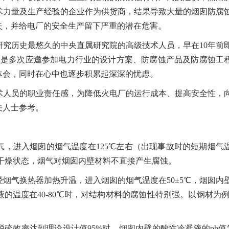
术力量及生产经验的企业作为供货商，结果导致大量的烟囱防腐
失，并给电厂的安全生产留下严重的潜在危害。
究历史最悠久的中央直属研究院的高级技术人员，早在10年前
更是多次应邀参加电力行业的设计方案、防腐蚀产品及防腐蚀工
体会，同时在心中也逐步积累起深深的忧虑。
术人员的职业责任感，为降低火电厂的运行成本、提高安全性，
关人士参考。
，进入烟囱的烟气温度在125℃左右（出现事故时的短期烟气
处于干燥状态，烟气对烟囱内壁材料不直接产生腐蚀。
烟气换热器加热升温，进入烟囱的烟气温度在50±5℃，烟囱内
温度在40-80℃时，对结构材料的腐蚀性特别强。以钢材为例，
。
效率达到理论设计值95%时，烟囱内壁的酸性冷凝液的ph值为1