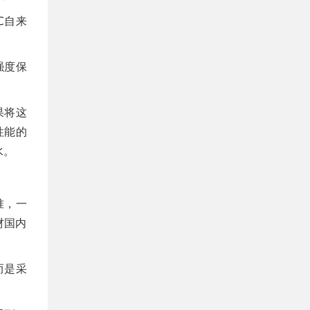
℃自来
强度保
果将这
性能的
水。
准，一
材国内
而是采