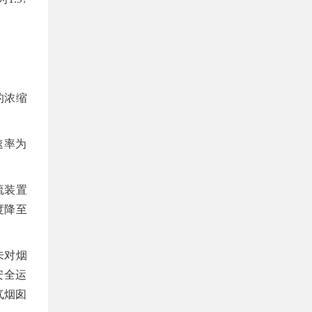
的浓缩
速率为
硫装置
度降至
未对烟
安全运
气烟囱