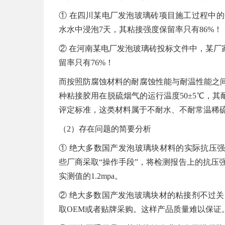
① 在四川某电厂发泡玻璃砖项目施工过程中的
水水中浸泡7天，其粘接强度保留率只有86%！
② 在河南某电厂发泡玻璃砖投标文件中，某厂家
留率只有76%！
而按照防腐蚀材料的耐腐蚀性能与耐温性能之间
种粘接胶用在脱硫烟气的运行温度50±5℃，
评定标准，这类材料属于不耐水、不耐常温稀
（2）存在问题的简要分析
① 绝大多数国产发泡玻璃块材料的实际抗压强度只
些厂商采取“操作手段”，将检测报告上的抗压强度值
实测值的1.2mpa。
② 绝大多数国产发泡玻璃块材的粘接剂不过
取OEM或者贴牌采购。这样产品质量难以保证