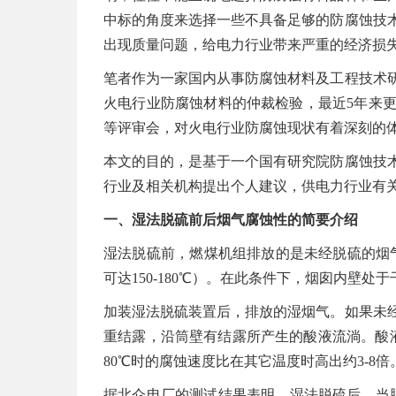
中标的角度来选择一些不具备足够的防腐蚀技
出现质量问题，给电力行业带来严重的经济损
笔者作为一家国内从事防腐蚀材料及工程技术研
火电行业防腐蚀材料的仲裁检验，最近5年来
等评审会，对火电行业防腐蚀现状有着深刻的
本文的目的，是基于一个国有研究院防腐蚀技
行业及相关机构提出个人建议，供电力行业有
一、湿法脱硫前后烟气腐蚀性的简要介绍
湿法脱硫前，燃煤机组排放的是未经脱硫的烟气
可达150-180℃）。在此条件下，烟囱内壁
加装湿法脱硫装置后，排放的湿烟气。如果未经
重结露，沿筒壁有结露所产生的酸液流淌。酸液的
80℃时的腐蚀速度比在其它温度时高出约3-8倍
据北仑电厂的测试结果表明，湿法脱硫后，当脱硫