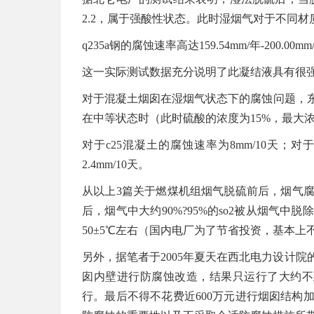
2.2，属于强酸性状态。此时湿烟气对于不同
q235a钢的腐蚀速率高达159.54mm/年-200.00m
这一实际测试数据充分说明了此凝结液具有很
对于混凝土烟囱在湿烟气状态下的腐蚀问题，
在中等状态时（此时硫酸的浓度为15%，最大
对于c25混凝土的腐蚀速率为8mm/10天；对于
2.4mm/10天。
从以上3篇关于燃煤机组烟气脱硫前后，烟气
后，烟气中大约90%?95%的so2被从烟气
50±5℃左右（国内电厂为了节省投资，基本上
另外，据笔者于2005年夏天在西北电力设计
囱内壁进行防腐蚀改造，结果只运行了大约不
行。最后不得不花费近600万元进行烟囱结构