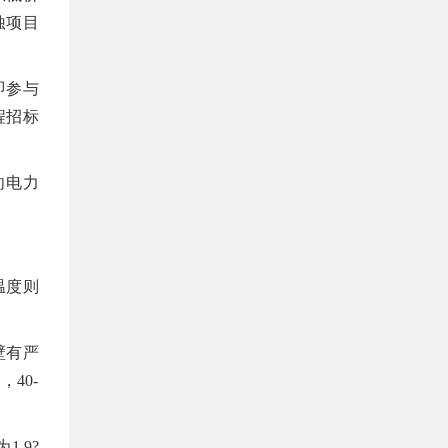
蚀项目
即参与
程招标
向电力
温度则
壁有严
40-
.9?