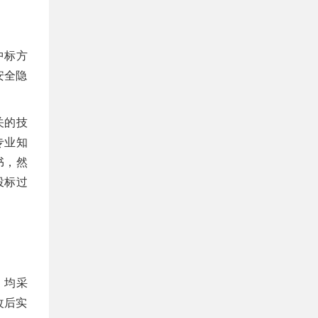
中标方
安全隐
关的技
专业知
书，然
投标过
，均采
改后实