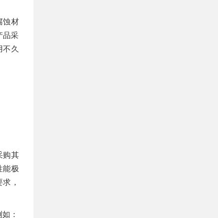
腐蚀材
产品采
用不久
采购其
性能极
要求，
例如：