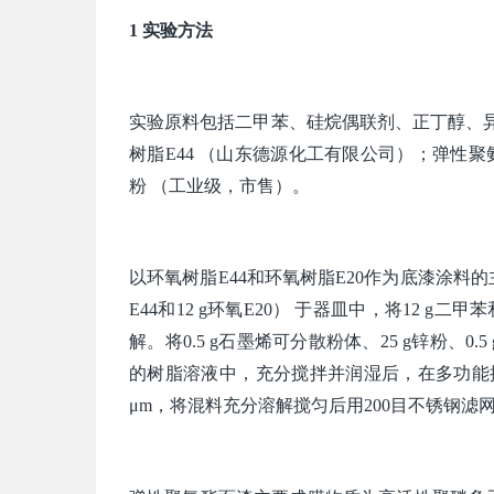
1 实验方法
实验原料包括二甲苯、硅烷偶联剂、正丁醇、异
树脂E44 （山东德源化工有限公司）；弹性
粉 （工业级，市售）。
以环氧树脂E44和环氧树脂E20作为底漆涂料
E44和12 g环氧E20） 于器皿中，将12 
解。将0.5 g石墨烯可分散粉体、25 g锌粉、0.
的树脂溶液中，充分搅拌并润湿后，在多功能搅拌机中
μm，将混料充分溶解搅匀后用200目不锈钢