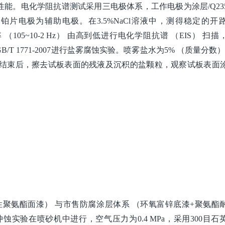
能。电化学阻抗谱测试采用三电极体系，工作电极为涂层/Q23
铂片电极为辅助电极。在3.5%NaCl溶液中，测得稳定的开
（105~10-2 Hz） 由高到低进行电化学阻抗谱 （EIS） 扫描
B/T 1771-2007进行盐雾腐蚀实验。喷雾盐水为5% （质量分数） 
期结束后，擦去试板表面的残液及沉积的盐颗粒，观察试板表面
性聚氨酯面漆） 与市售防腐涂层体系 （环氧富锌底漆+聚氨酯
实验在喷砂机中进行，空气压力为0.4 MPa，采用300目石