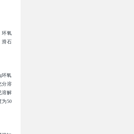
，环氧
，滑石
g环氧
充分溶
述已溶解
为50