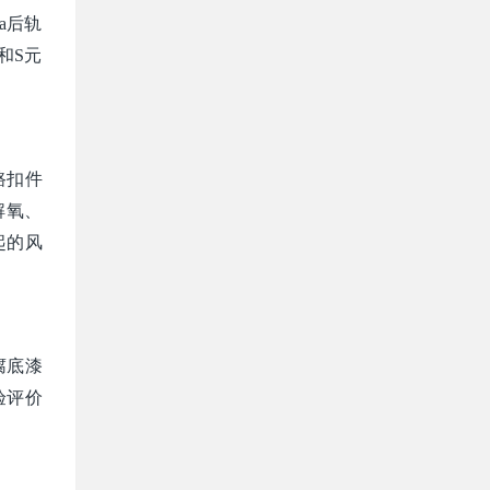
a后轨
和S元
路扣件
解氧、
起的风
腐底漆
验评价