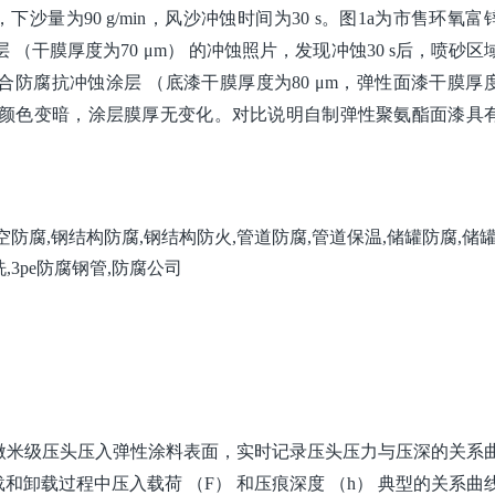
下沙量为90 g/min，风沙冲蚀时间为30 s。图1a为市售环氧富
 （干膜厚度为70 μm） 的冲蚀照片，发现冲蚀30 s后，喷砂区
防腐抗冲蚀涂层 （底漆干膜厚度为80 μm，弹性面漆干膜厚度
域涂层颜色变暗，涂层膜厚无变化。对比说明自制弹性聚氨酯面漆具
微米级压头压入弹性涂料表面，实时记录压头压力与压深的关系
卸载过程中压入载荷 （F） 和压痕深度 （h） 典型的关系曲