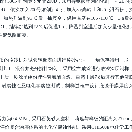
330N和聚醚多元醇200D，采用异氰酸酯为固化剂。向2L的
00D，依次加入200号溶剂油4 g，加入8 g高岭土和25 g滑石粉
加热升温到95 ℃后，抽真空，保持温度在105~110 ℃。3 h后
DI，继续加热到72 ℃后保温1 h，降温到室温后加入少量催化剂和
性聚氨酯面漆。
英砂为介质的喷砂机对试验钢板表面进行喷砂处理，干燥保存待用。取
比10:1混合并充分搅拌均匀，采用空气喷涂进行底漆涂层制样
至实干后，喷涂单组份弹性聚氨酯面漆。自然干燥7 d后进行其他漆
耐腐蚀性及电化学腐蚀测试，制样过程中设计底漆干膜厚度为8
喷砂压力为0.4 MPa，采用石英砂为磨料，喷嘴与样板的距离为25 c
l溶液中评价复合涂层体系的电化学腐蚀性能。采用CHI660E电化学工