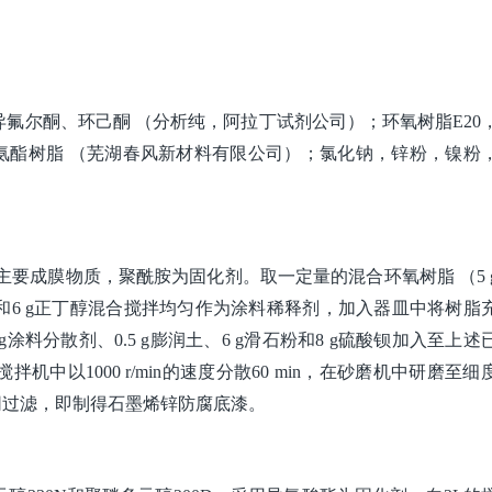
氟尔酮、环己酮 （分析纯，阿拉丁试剂公司）；环氧树脂E20
聚氨酯树脂 （芜湖春风新材料有限公司）；氯化钠，锌粉，镍粉
的主要成膜物质，聚酰胺为固化剂。取一定量的混合环氧树脂 （5 
g二甲苯和6 g正丁醇混合搅拌均匀作为涂料稀释剂，加入器皿中将树脂
5 g涂料分散剂、0.5 g膨润土、6 g滑石粉和8 g硫酸钡加入至上
以1000 r/min的速度分散60 min，在砂磨机中研磨至细度
滤网过滤，即制得石墨烯锌防腐底漆。