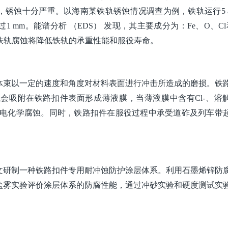
锈蚀十分严重。以海南某铁轨锈蚀情况调查为例，铁轨运行5 
mm。能谱分析 （EDS） 发现，其主要成分为：Fe、O、Cl
。铁轨腐蚀将降低铁轨的承重性能和服役寿命。
体束以一定的速度和角度对材料表面进行冲击所造成的磨损。铁
会吸附在铁路扣件表面形成薄液膜，当薄液膜中含有Cl-、溶
和电化学腐蚀。同时，铁路扣件在服役过程中承受道砟及列车带
文研制一种铁路扣件专用耐冲蚀防护涂层体系。利用石墨烯锌防
盐雾实验评价涂层体系的防腐性能，通过冲砂实验和硬度测试实