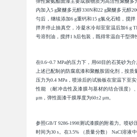
弹性聚氨酯面漆主要成膜物质为高活性聚醚多元醇
内加入5 g聚醚多元醇330N和22 g聚醚多元醇2
匀后，继续添加6 g重钙和15 g氯化石蜡，搅拌，
拌并停止抽真空，冷凝水冷却至室温后加6 g T
号溶剂油，搅拌1 h后包装，既得常温自干型弹
在0.6~0.7 MPa的压力下，用60目的石
上述已配制的防腐底漆和聚酰胺固化剂，按质量
压力为0.4 MPa，喷涂后的试验板在室温下
性能 （耐冲击性及漆膜与基材的结合强度）、
μm，弹性面漆干膜厚度为60±2 μm。
参照GB/T 9286-1998测试漆膜的附着力。
时间为30 s。在3.5% （质量分数） NaC