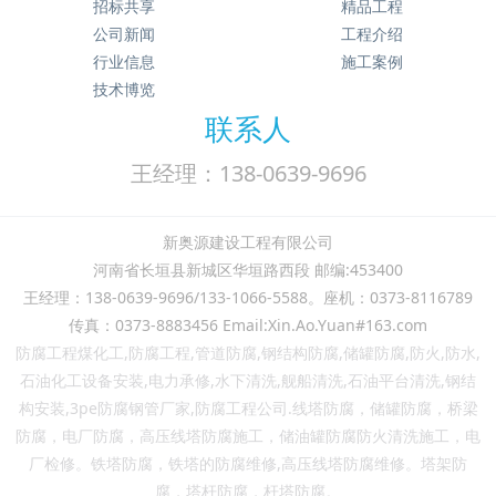
招标共享
精品工程
公司新闻
工程介绍
行业信息
施工案例
技术博览
联系人
王经理：138-0639-9696
新奥源建设工程有限公司
河南省长垣县新城区华垣路西段 邮编:453400
王经理：138-0639-9696/133-1066-5588。座机：0373-8116789
传真：0373-8883456 Email:Xin.Ao.Yuan#163.com
防腐工程煤化工,防腐工程,管道防腐,钢结构防腐,储罐防腐,防火,防水,
石油化工设备安装,电力承修,水下清洗,舰船清洗,石油平台清洗,钢结
构安装,3pe防腐钢管厂家,防腐工程公司.线塔防腐，储罐防腐，桥梁
防腐，电厂防腐，高压线塔防腐施工，储油罐防腐防火清洗施工，电
厂检修。铁塔防腐，铁塔的防腐维修,高压线塔防腐维修。塔架防
腐，
塔杆防腐，
杆
塔
防腐。