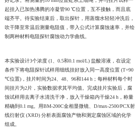
好记录。将测量的10 mm位置处系上细绳，并与挂片试样一
起挂入已加热沸腾的冷凝管90 ℃位置，互不接触，而且底
端齐平。待实验结束后，取出探针，用蒸馏水轻轻冲洗后，
吹干降至常温后测量电阻值，带入公式计算腐蚀速率，并绘
制两种材料电阻探针腐蚀动力学曲线。
本实验设计3个浓度 (1、0.5和0.1 mol/L) 盐酸溶液，在设定
条件下将电阻探针试样用细线挂好放入同一高度位置 (T=90
℃位置)，挂片时间为24、48、96和144 h；每种材料每个时
间挂片为2片，实验数据求其平均值。完成挂片实验后，腐
蚀试样用去离子水清洗干净，放入干燥箱内干燥24 h，称量
精确到0.1 mg。用BM-200C金相显微镜、D/max-2500/PCX射
线衍射仪 (XRD) 分析表面腐蚀产物和测定腐蚀区域的化学
组成。