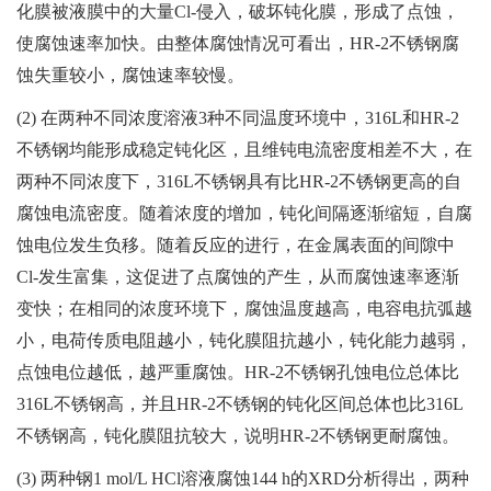
化膜被液膜中的大量Cl-侵入，破坏钝化膜，形成了点蚀，
使腐蚀速率加快。由整体腐蚀情况可看出，HR-2不锈钢腐
蚀失重较小，腐蚀速率较慢。
(2) 在两种不同浓度溶液3种不同温度环境中，316L和HR-2
不锈钢均能形成稳定钝化区，且维钝电流密度相差不大，在
两种不同浓度下，316L不锈钢具有比HR-2不锈钢更高的自
腐蚀电流密度。随着浓度的增加，钝化间隔逐渐缩短，自腐
蚀电位发生负移。随着反应的进行，在金属表面的间隙中
Cl-发生富集，这促进了点腐蚀的产生，从而腐蚀速率逐渐
变快；在相同的浓度环境下，腐蚀温度越高，电容电抗弧越
小，电荷传质电阻越小，钝化膜阻抗越小，钝化能力越弱，
点蚀电位越低，越严重腐蚀。HR-2不锈钢孔蚀电位总体比
316L不锈钢高，并且HR-2不锈钢的钝化区间总体也比316L
不锈钢高，钝化膜阻抗较大，说明HR-2不锈钢更耐腐蚀。
(3) 两种钢1 mol/L HCl溶液腐蚀144 h的XRD分析得出，两种