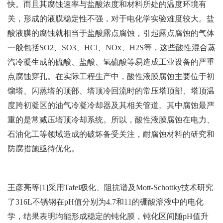
快。而且其腐蚀速率与盐酸浓度和材料所处的温度环境有
关，形成的液膜稳定性不强，对于电化学实验难度较大。盐
酸液膜的腐蚀就相当于盐酸露点腐蚀，引起露点腐蚀的气体
一般包括SO2、SO3、HCl、NOx、H2S等，这些酸性混合蒸
汽冷凝生成的硫酸、盐酸、氢硫酸等易造成工业设备的严重
点腐蚀穿孔。在实际工程生产中，酸性液膜腐蚀主要位于初
馏塔、闪蒸塔的顶部、塔顶冷回流时的常压塔顶部、塔顶温
度跨初凝区的油气冷凝冷却器及其相关管道。其中腐蚀最严
重的是常减压塔顶冷却系统。所以，酸性液膜腐蚀在电力、
石油化工等领域造成的破坏备受关注，耐腐蚀材料的研究和
防腐措施亟待优化。
王彦亮等[1]采用Tafel极化、阻抗谱及Mott-Schottky技术研究
了316L不锈钢在pH值分别为4.7和11的硼酸溶液中的电化
学，结果表明均能形成稳定的钝化膜，钝化区间随pH值升