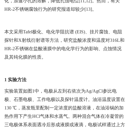
化，加速小孔的溶解，降低孔蚀电位[11,12]。然而，有关
HR-2不锈钢腐蚀行为的研究报道却较少[13]。
本文采用Tafel极化、电化学阻抗谱 (EIS)、挂片腐蚀、电阻
探针和X射线衍射谱等方法，研究盐酸浓度和温度对316L和
HR-2不锈钢在盐酸液膜中的电化学行为的影响、点蚀情况
及其钝化膜的性质。
1 实验方法
实验装置如图1中，电极从左到右依次为Ag/AgCl参比电
极、石墨电极、工作电极以及探针温度计。油浴温度设置在
130 ℃，蒸发瓶里配制一定浓度的盐酸溶液，在油浴锅的加
热作用下产生HCl气体和水蒸气。两种混合气体在冷凝管的
三电极体系表面遇冷后形成液膜或液滴，电极试样通过上方